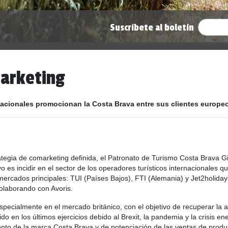
Suscríbete al boletín
arketing
nacionales promocionan la Costa Brava entre sus clientes europeo
trategia de comarketing definida, el Patronato de Turismo Costa Brava
vo es incidir en el sector de los operadores turísticos internacionales
mercados principales: TUI (Países Bajos), FTI (Alemania) y Jet2holiday
colaborando con Avoris.
pecialmente en el mercado británico, con el objetivo de recuperar la a
ido en los últimos ejercicios debido al Brexit, la pandemia y la crisis e
to de la marca Costa Brava y de potenciación de las ventas de producto