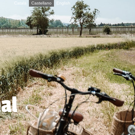
Català
Castellano
English
al