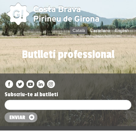
Català
Castellano
English
Butlletí professional
Subscriu-te al butlletí