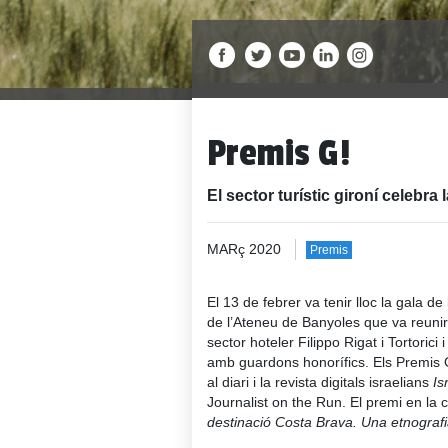
Premis G!
El sector turístic gironí celebr
MARç 2020
Premis
El 13 de febrer va tenir lloc la gala 
de l’Ateneu de Banyoles que va reunir 
sector hoteler Filippo Rigat i Tortoric
amb guardons honorífics. Els Premis G!
al diari i la revista digitals israelians
Is
Journalist on the Run. El premi en la 
destinació Costa Brava. Una etnografi