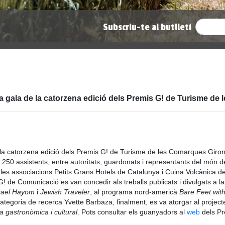
Subscriu-te al butlletí
a la gala de la catorzena edició dels Premis G! de Turisme d
de la catorzena edició dels Premis G! de Turisme de les Comarques Gironi
250 assistents, entre autoritats, guardonats i representants del món de
i i les associacions Petits Grans Hotels de Catalunya i Cuina Volcànica 
 de Comunicació es van concedir als treballs publicats i divulgats a la
rael Hayom
i
Jewish Traveler
, al programa nord-americà
Bare Feet with
categoria de recerca Yvette Barbaza, finalment, es va atorgar al project
a gastronòmica i cultural
. Pots consultar els guanyadors al
web
dels Pr