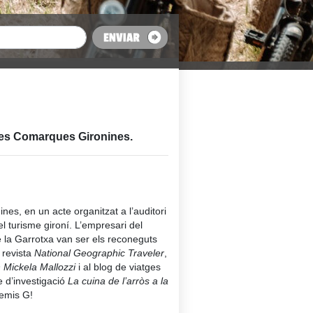
e les Comarques Gironines.
nes, en un acte organitzat a l’auditori
l turisme gironí. L’empresari del
de la Garrotxa van ser els reconeguts
 revista
National Geographic Traveler
,
 Mickela Mallozzi
i al blog de viatges
e d’investigació
La cuina de l’arròs a la
emis G!