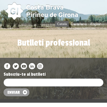
Català
Castellano
English
Butlletí professional
Subscriu-te al butlletí