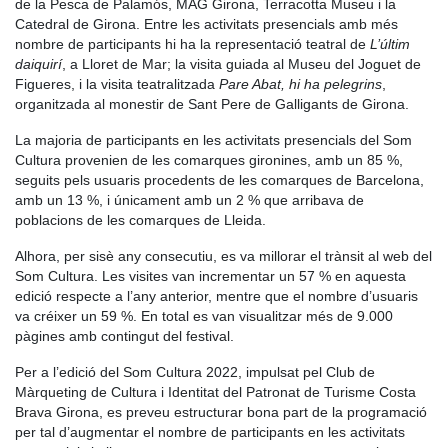
de la Pesca de Palamós, MAG Girona, Terracotta Museu i la
Catedral de Girona. Entre les activitats presencials amb més
nombre de participants hi ha la representació teatral de
L’últim
daiquirí
, a Lloret de Mar
; la visita guiada al Museu del Joguet de
Figueres, i la visita teatralitzada
Pare Abat, hi ha pelegrins
,
organitzada al
monestir de Sant Pere de Galligants de Girona
.
La majoria de participants en les activitats presencials del Som
Cultura provenien de les comarques gironines, amb un 85 %,
seguits pels usuaris procedents de les comarques de Barcelona,
amb un 13 %, i únicament amb un 2 % que arribava de
poblacions de les comarques de Lleida.
Alhora, per sisè any consecutiu, es va millorar el trànsit al web del
Som Cultura. Les visites van incrementar un 57 % en aquesta
edició respecte a l’any anterior, mentre que el nombre d’usuaris
va créixer un 59 %. En total es van visualitzar més de 9.000
pàgines amb contingut del festival.
Per a l’edició del Som Cultura 2022, impulsat pel Club de
Màrqueting de Cultura i Identitat del Patronat de Turisme Costa
Brava Girona, es preveu estructurar bona part de la programació
per tal d’augmentar el nombre de participants en les activitats