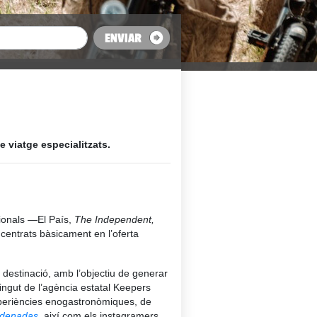
e viatge especialitzats.
acionals —El País,
The Independent,
centrats bàsicament en l’oferta
 destinació, amb l’objectiu de generar
tingut de l’agència estatal Keepers
experiències enogastronòmiques, de
rdenadas
, així com els instagramers