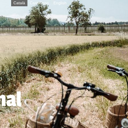
Català
Castellano
English
nal