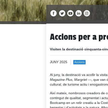
Accions per a pr
Visiten la destinació cinquanta-cin
JUNY 2025
Accions
Al juny, la destinació va acollir la vi
Magazine Plus, Margriet
—, que van du
cultural, de turisme actiu i enogastron
Així mateix, nombrosos creadors de c
contingut de qualitat, segmentat i act
Bootcamp en un retir creatiu a la Cos
benestar i d’activitats a la natura. Alh