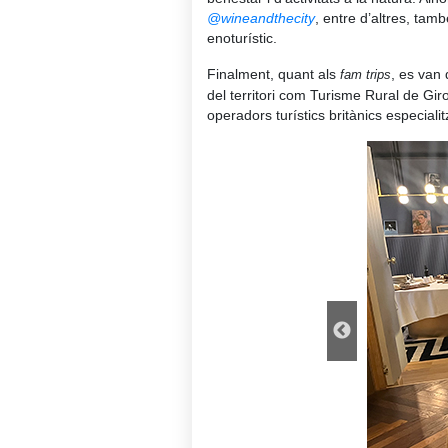
@wineandthecity
, entre d’altres, tamb
enoturístic.
Finalment, quant als
, es van 
fam trips
del territori com Turisme Rural de Gir
operadors turístics britànics especial