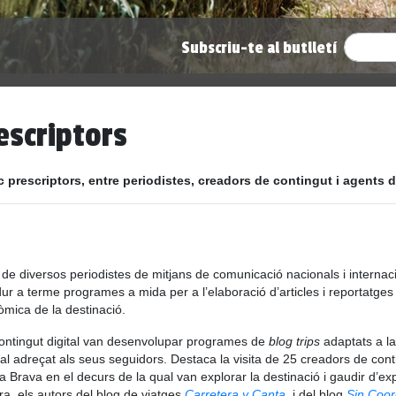
Subscriu-te al butlletí
escriptors
c prescriptors, entre periodistes, creadors de contingut i agents d
sita de diversos periodistes de mitjans de comunicació nacionals i intern
r a terme programes a mida per a l’elaboració d’articles i reportatges 
òmica de la destinació.
ontingut digital van desenvolupar programes de
blog trips
adaptats a la
ual adreçat als seus seguidors. Destaca la visita de 25 creadors de con
ta Brava en el decurs de la qual van explorar la destinació i gaudir d’
ora, els autors del blog de viatges
Carretera y Canta
, i del blog
Sin Coo